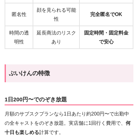
顔を見られる可能
匿名性
完全匿名でOK
性
時間の透
延長商法のリスク
固定時間・固定料金
明性
あり
で安心
ぶいけんの特徴
1日200円〜でのぞき放題
月額のサブスクプランなら1日あたり約200円〜で出勤中
の全キャストをのぞき放題。実店舗に1回行く費用で、
何
十日も楽しめる
計算です。