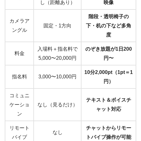
し（距離あり）
映像
階段・透明椅子の
カメラア
固定・1方向
下・机の下など多角
ングル
度
入場料＋指名料で
のぞき放題が1日200
料金
5,000〜20,000円
円〜
10分2,000pt（1pt＝1
指名料
3,000〜10,000円
円）
コミュニ
テキスト＆ボイスチ
ケーショ
なし（見るだけ）
ャット対応
ン
リモート
チャットからリモー
なし
バイブ
トバイブ操作が可能