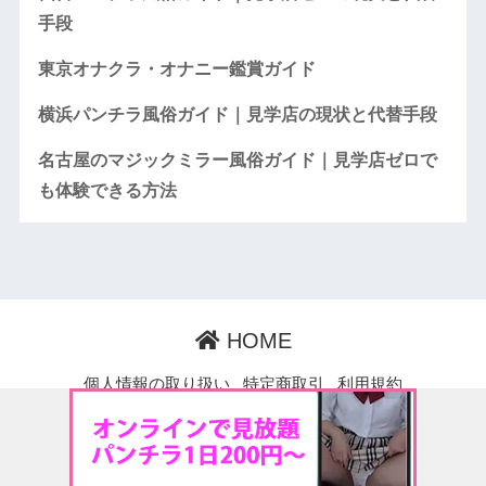
手段
東京オナクラ・オナニー鑑賞ガイド
横浜パンチラ風俗ガイド｜見学店の現状と代替手段
名古屋のマジックミラー風俗ガイド｜見学店ゼロで
も体験できる方法
HOME
個人情報の取り扱い
特定商取引
利用規約
営業許可について
健全性維持に向けた取り組み
苦情ポリシー
お問い合わせ
バーチャル見学店 ぶいけん
© 2026 ぶいけん公式ブログ All rights reserved.