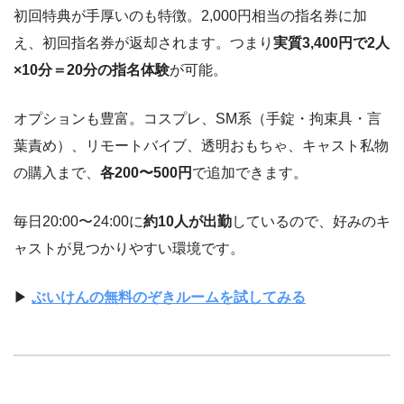
初回特典が手厚いのも特徴。2,000円相当の指名券に加
え、初回指名券が返却されます。つまり
実質3,400円で2人
×10分＝20分の指名体験
が可能。
オプションも豊富。コスプレ、SM系（手錠・拘束具・言
葉責め）、リモートバイブ、透明おもちゃ、キャスト私物
の購入まで、
各200〜500円
で追加できます。
毎日20:00〜24:00に
約10人が出勤
しているので、好みのキ
ャストが見つかりやすい環境です。
▶
ぶいけんの無料のぞきルームを試してみる