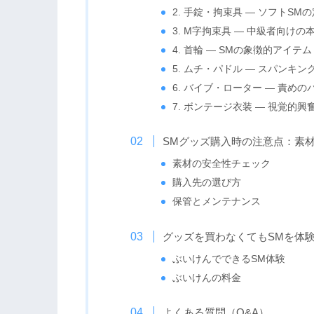
2. 手錠・拘束具 — ソフトSM
3. M字拘束具 — 中級者向け
4. 首輪 — SMの象徴的アイテム
5. ムチ・パドル — スパンキ
6. バイブ・ローター — 責め
7. ボンテージ衣装 — 視覚的
SMグッズ購入時の注意点：素
素材の安全性チェック
購入先の選び方
保管とメンテナンス
グッズを買わなくてもSMを体
ぶいけんでできるSM体験
ぶいけんの料金
よくある質問（Q&A）